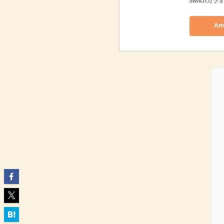
switchカ
Am