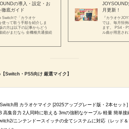
SOUNDの導入・設定・お
JOYSOU
を徹底ガイド
月更新！
do Switchで「カラオケ
『カラオケJOYSOU
D」を使って歌う手順を紹介しま
では、毎月恒例
S版の方は以下の記事からどう
ます。 PS4・P
・接続がまだなら 全機種共通接続
ル曲が用意されて
Switch・PS5向け 厳選マイク】
Switch用 カラオケマイク [2025アップグレード版・2本セット
USB 高集音力 2人同時に歌える 3mの強靭なケーブル 軽量 簡単接続 P
/Switch2/ニンテンドースイッチの全てシステムに対応（レッド