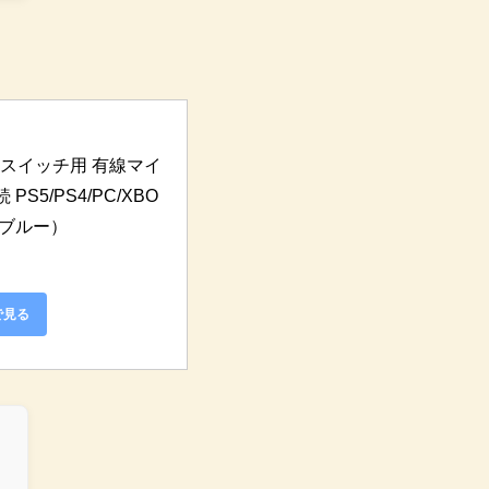
] スイッチ用 有線マイ
S5/PS4/PC/XBO
＆ブルー）
で見る