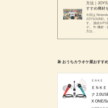
方法｜JOY
すすめ機材
今回は Ninten
JOYSOUN
す。 接続やP
ぞ。 🔌 機材
方法...
🎤 おうちカラオケ屋おすすめ【
ＥＮＫＥ
ＥＮＫＥ 
ク 2.0
X ONE