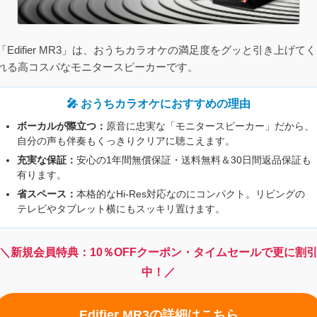
「Edifier MR3」は、おうちカラオケの満足度をグッと引き上げてく
れる高コスパなモニタースピーカーです。
🎤 おうちカラオケにおすすめの理由
ボーカルが際立つ：
原音に忠実な「モニタースピーカー」だから、
自分の声も伴奏もくっきりクリアに聴こえます。
充実な保証：
安心の1年間無償保証・送料無料＆30日間返品保証も
有ります。
省スペース：
本格的なHi-Res対応なのにコンパクト。リビングの
テレビやタブレット横にもスッキリ置けます。
＼新規会員特典：10％OFFクーポン・タイムセールで更に割
中！／
Edifier MR3の詳細はこちら