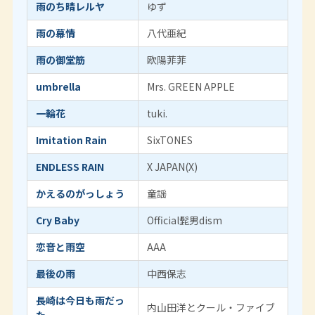
雨のち晴レルヤ
ゆず
雨の幕情
八代亜紀
雨の御堂筋
欧陽菲菲
umbrella
Mrs. GREEN APPLE
一輪花
tuki.
Imitation Rain
SixTONES
ENDLESS RAIN
X JAPAN(X)
かえるのがっしょう
童謡
Cry Baby
Official髭男dism
恋音と雨空
AAA
最後の雨
中西保志
長崎は今日も雨だっ
内山田洋とクール・ファイブ