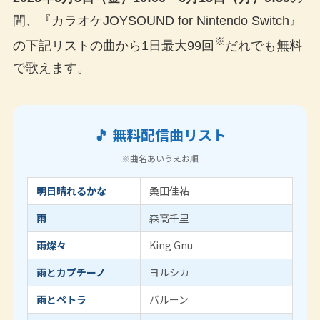
間、『カラオケJOYSOUND for Nintendo Switch』
※
の下記リストの曲から1日最大99回
だれでも無料
で歌えます。
🎵 無料配信曲リスト
※曲名あいうえお順
明日晴れるかな
桑田佳祐
雨
森高千里
雨燦々
King Gnu
雨とカプチーノ
ヨルシカ
雨とペトラ
バルーン