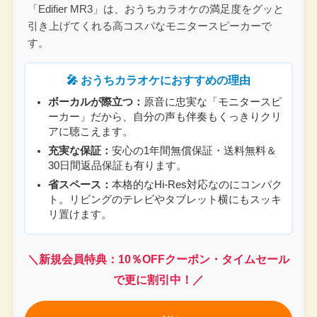
「Edifier MR3」は、おうちカラオケの満足度をグッと
引き上げてくれる高コスパなモニタースピーカーで
す。
🎤 おうちカラオケにおすすめの理由
ボーカルが際立つ：
原音に忠実な「モニタースピ
ーカー」だから、自分の声も伴奏もくっきりクリ
アに聴こえます。
充実な保証：
安心の1年間無償保証・送料無料＆
30日間返品保証も有ります。
省スペース：
本格的なHi-Res対応なのにコンパク
ト。リビングのテレビやタブレット横にもスッキ
リ置けます。
＼新規会員特典：10％OFFクーポン・タイムセール
で更に割引中！／