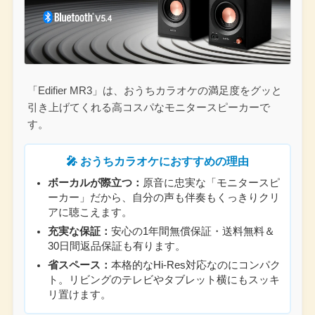
「Edifier MR3」は、おうちカラオケの満足度をグッと
引き上げてくれる高コスパなモニタースピーカーで
す。
🎤 おうちカラオケにおすすめの理由
ボーカルが際立つ：
原音に忠実な「モニタースピ
ーカー」だから、自分の声も伴奏もくっきりクリ
アに聴こえます。
充実な保証：
安心の1年間無償保証・送料無料＆
30日間返品保証も有ります。
省スペース：
本格的なHi-Res対応なのにコンパク
ト。リビングのテレビやタブレット横にもスッキ
リ置けます。