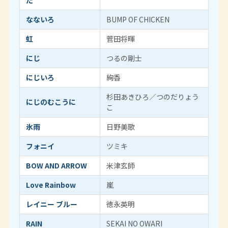
た
なないろ
BUMP OF CHICKEN
虹
菅田将暉
にじ
つるの剛士
にじいろ
絢香
杉田あきひろ／つのだりょう
にじのむこうに
こ
氷雨
日野美歌
フォニイ
ツミキ
BOW AND ARROW
米津玄師
Love Rainbow
嵐
レイニー ブルー
徳永英明
RAIN
SEKAI NO OWARI