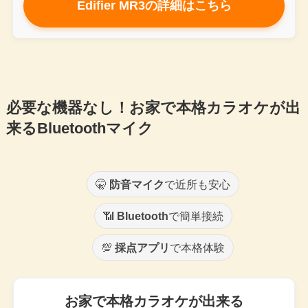
Edifier MR3の詳細はこちら
必要な機器なし！お家で本格カラオケが出
来るBluetoothマイク
🤫
防音マイク
で近所も安心
📶
Bluetooth
で簡単接続
💯
採点アプリ
で本格体験
お家で本格カラオケが出来る