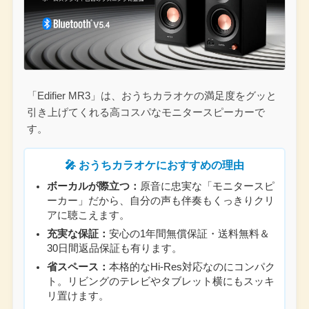
「Edifier MR3」は、おうちカラオケの満足度をグッと
引き上げてくれる高コスパなモニタースピーカーで
す。
🎤 おうちカラオケにおすすめの理由
ボーカルが際立つ：
原音に忠実な「モニタースピ
ーカー」だから、自分の声も伴奏もくっきりクリ
アに聴こえます。
充実な保証：
安心の1年間無償保証・送料無料＆
30日間返品保証も有ります。
省スペース：
本格的なHi-Res対応なのにコンパク
ト。リビングのテレビやタブレット横にもスッキ
リ置けます。